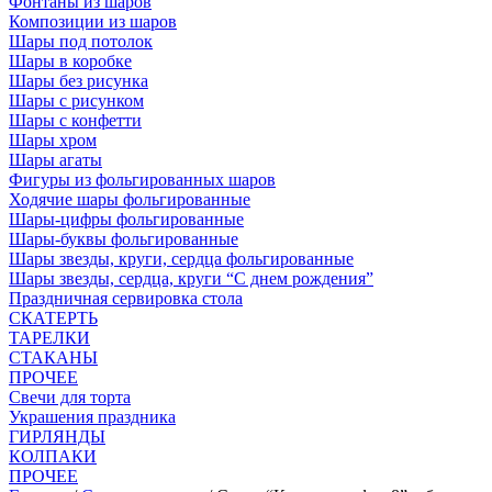
Фонтаны из шаров
Композиции из шаров
Шары под потолок
Шары в коробке
Шары без рисунка
Шары с рисунком
Шары с конфетти
Шары хром
Шары агаты
Фигуры из фольгированных шаров
Ходячие шары фольгированные
Шары-цифры фольгированные
Шары-буквы фольгированные
Шары звезды, круги, сердца фольгированные
Шары звезды, сердца, круги “С днем рождения”
Праздничная сервировка стола
СКАТЕРТЬ
ТАРЕЛКИ
СТАКАНЫ
ПРОЧЕЕ
Свечи для торта
Украшения праздника
ГИРЛЯНДЫ
КОЛПАКИ
ПРОЧЕЕ