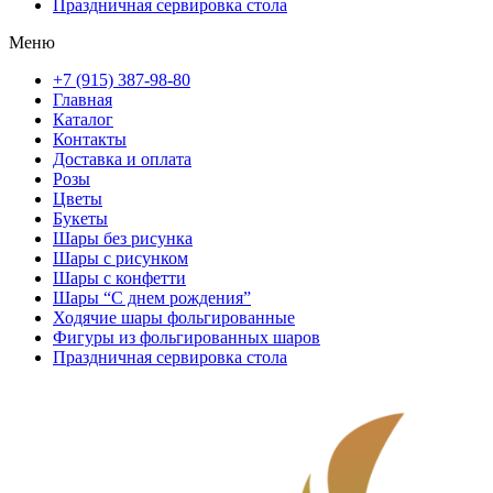
Праздничная сервировка стола
Меню
+7 (915) 387-98-80
Главная
Каталог
Контакты
Доставка и оплата
Розы
Цветы
Букеты
Шары без рисунка
Шары с рисунком
Шары с конфетти
Шары “С днем рождения”
Ходячие шары фольгированные
Фигуры из фольгированных шаров
Праздничная сервировка стола