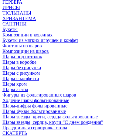
ГЕРБЕРА
ИРИСЫ
ТЮЛЬПАНЫ
ХРИЗАНТЕМА
САНТИНИ
Букеты
Композиции в корзинах
Букеты из мягких игрушек и конфет
Фонтаны из шаров
Композиции из шаров
Шары под потолок
Шары в коробке
Шары без рисунка
Шары с рисунком
Шары с конфетти
Шары хром
Шары агаты
Фигуры из фольгированных шаров
Ходячие шары фольгированные
Шары-цифры фольгированные
Шары-буквы фольгированные
Шары звезды, круги, сердца фольгированные
Шары звезды, сердца, круги “С днем рождения”
Праздничная сервировка стола
СКАТЕРТЬ