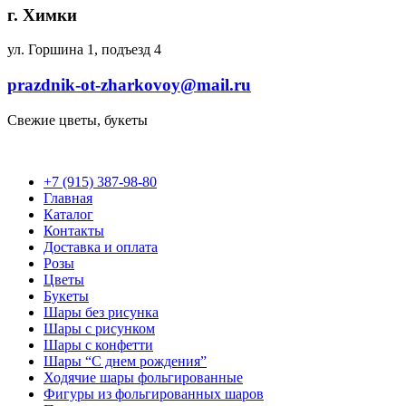
г. Химки
ул. Горшина 1, подъезд 4
prazdnik-ot-zharkovoy@mail.ru
Свежие цветы, букеты
+7 (915) 387-98-80
Главная
Каталог
Контакты
Доставка и оплата
Розы
Цветы
Букеты
Шары без рисунка
Шары с рисунком
Шары с конфетти
Шары “С днем рождения”
Ходячие шары фольгированные
Фигуры из фольгированных шаров