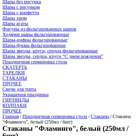
Шары без рисунка
Шары с рисунком
Шары с конфетти
Шары хром
Шары агаты
Фигуры из фольгированных шаров
Ходячие шары фольгированные
Шары-цифры фольгированные
Шары-буквы фольгированные
Шары звезды, круги, сердца фольгированные
Шары звезды, сердца, круги “С днем рождения”
Праздничная сервировка стола
СКАТЕРТЬ
ТАРЕЛКИ
СТАКАНЫ
ПРОЧЕЕ
Свечи для торта
Украшения праздника
ГИРЛЯНДЫ
КОЛПАКИ
ПРОЧЕЕ
Главная
/
Праздничная сервировка стола
/
Стаканы
/ Стаканы
“Фламинго”, белый (250мл / 6шт)
Стаканы "Фламинго", белый (250мл /
6шт)