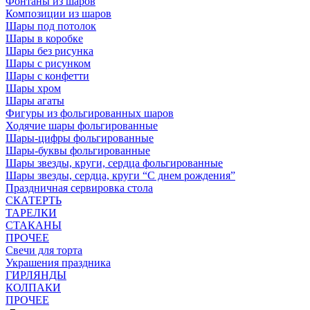
Фонтаны из шаров
Композиции из шаров
Шары под потолок
Шары в коробке
Шары без рисунка
Шары с рисунком
Шары с конфетти
Шары хром
Шары агаты
Фигуры из фольгированных шаров
Ходячие шары фольгированные
Шары-цифры фольгированные
Шары-буквы фольгированные
Шары звезды, круги, сердца фольгированные
Шары звезды, сердца, круги “С днем рождения”
Праздничная сервировка стола
СКАТЕРТЬ
ТАРЕЛКИ
СТАКАНЫ
ПРОЧЕЕ
Свечи для торта
Украшения праздника
ГИРЛЯНДЫ
КОЛПАКИ
ПРОЧЕЕ