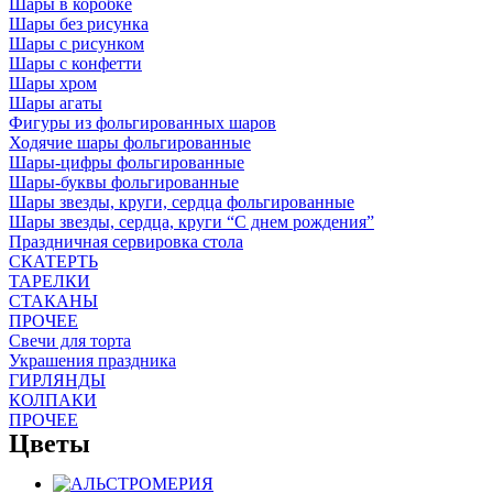
Шары в коробке
Шары без рисунка
Шары с рисунком
Шары с конфетти
Шары хром
Шары агаты
Фигуры из фольгированных шаров
Ходячие шары фольгированные
Шары-цифры фольгированные
Шары-буквы фольгированные
Шары звезды, круги, сердца фольгированные
Шары звезды, сердца, круги “С днем рождения”
Праздничная сервировка стола
СКАТЕРТЬ
ТАРЕЛКИ
СТАКАНЫ
ПРОЧЕЕ
Свечи для торта
Украшения праздника
ГИРЛЯНДЫ
КОЛПАКИ
ПРОЧЕЕ
Цветы