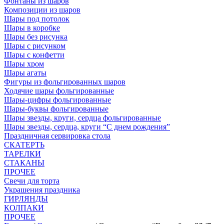
Фонтаны из шаров
Композиции из шаров
Шары под потолок
Шары в коробке
Шары без рисунка
Шары с рисунком
Шары с конфетти
Шары хром
Шары агаты
Фигуры из фольгированных шаров
Ходячие шары фольгированные
Шары-цифры фольгированные
Шары-буквы фольгированные
Шары звезды, круги, сердца фольгированные
Шары звезды, сердца, круги “С днем рождения”
Праздничная сервировка стола
СКАТЕРТЬ
ТАРЕЛКИ
СТАКАНЫ
ПРОЧЕЕ
Свечи для торта
Украшения праздника
ГИРЛЯНДЫ
КОЛПАКИ
ПРОЧЕЕ