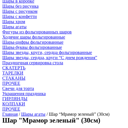
Шары в коробке
Шары без рисунка
Шары с рисунком
Шары с конфетти
Шары хром
Шары агаты
Фигуры из фольгированных шаров
Ходячие шары фольгированные
Шары-цифры фольгированные
Шары-буквы фольгированные
Шары звезды, круги, сердца фольгированные
Шары звезды, сердца, круги “С днем рождения”
Праздничная сервировка стола
СКАТЕРТЬ
ТАРЕЛКИ
СТАКАНЫ
ПРОЧЕЕ
Свечи для торта
Украшения праздника
ГИРЛЯНДЫ
КОЛПАКИ
ПРОЧЕЕ
Главная
/
Шары агаты
/ Шар “Мрамор зеленый” (30см)
Шар "Мрамор зеленый" (30см)