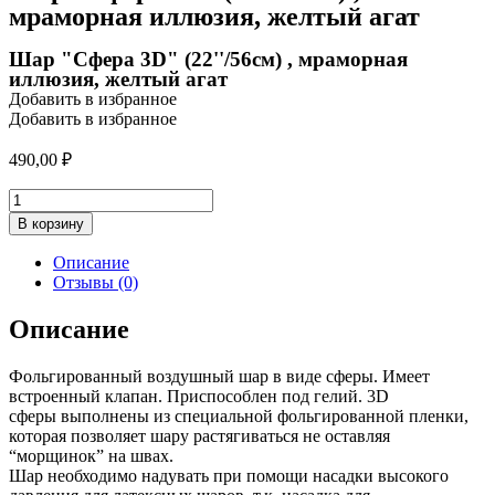
мраморная иллюзия, желтый агат
Шар "Сфера 3D" (22''/56см) , мраморная
иллюзия, желтый агат
Добавить в избранное
Добавить в избранное
490,00
₽
Количество
товара
В корзину
Шар
"Сфера
Описание
3D"
Отзывы (0)
(22''/56см)
,
Описание
мраморная
иллюзия,
Фольгированный воздушный шар в виде сферы. Имеет
желтый
встроенный клапан. Приспособлен под гелий. 3D
агат
сферы выполнены из специальной фольгированной пленки,
которая позволяет шару растягиваться не оставляя
“морщинок” на швах.
Шар необходимо надувать при помощи насадки высокого