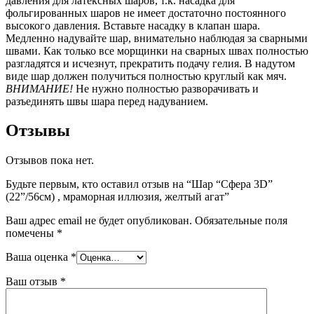
давления для латексных шаров, т.к. насадка для
фольгированных шаров не имеет достаточно постоянного
высокого давления. Вставьте насадку в клапан шара.
Медленно надувайте шар, внимательно наблюдая за сварными
швами. Как только все морщинки на сварных швах полностью
разгладятся и исчезнут, прекратить подачу гелия. В надутом
виде шар должен получиться полностью круглый как мяч.
ВНИМАНИЕ!
Не нужно полностью разворачивать и
разъединять швы шара перед надуванием.
Отзывы
Отзывов пока нет.
Будьте первым, кто оставил отзыв на “Шар “Сфера 3D”
(22”/56см) , мраморная иллюзия, желтый агат”
Ваш адрес email не будет опубликован.
Обязательные поля
помечены
*
Ваша оценка
*
Ваш отзыв
*