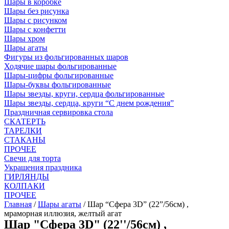
Шары в коробке
Шары без рисунка
Шары с рисунком
Шары с конфетти
Шары хром
Шары агаты
Фигуры из фольгированных шаров
Ходячие шары фольгированные
Шары-цифры фольгированные
Шары-буквы фольгированные
Шары звезды, круги, сердца фольгированные
Шары звезды, сердца, круги “С днем рождения”
Праздничная сервировка стола
СКАТЕРТЬ
ТАРЕЛКИ
СТАКАНЫ
ПРОЧЕЕ
Свечи для торта
Украшения праздника
ГИРЛЯНДЫ
КОЛПАКИ
ПРОЧЕЕ
Главная
/
Шары агаты
/ Шар “Сфера 3D” (22”/56см) ,
мраморная иллюзия, желтый агат
Шар "Сфера 3D" (22''/56см) ,