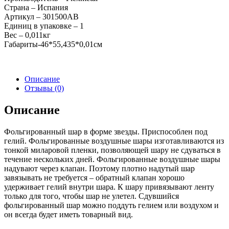
"Звезда"
Страна – Испания
(18″/46см),
Артикул – 301500АВ
голубая
Единиц в упаковке – 1
Вес – 0,011кг
Габариты-46*55,435*0,01см
Описание
Отзывы (0)
Описание
Фольгированный шар в форме звезды. Приспособлен под
гелий. Фольгированные воздушные шары изготавливаются из
тонкой миларовой пленки, позволяющей шару не сдуваться в
течение нескольких дней. Фольгированные воздушные шары
надувают через клапан. Поэтому плотно надутый шар
завязывать не требуется – обратный клапан хорошо
удерживает гелий внутри шара. К шару привязывают ленту
только для того, чтобы шар не улетел. Сдувшийся
фольгированный шар можно поддуть гелием или воздухом и
он всегда будет иметь товарный вид.