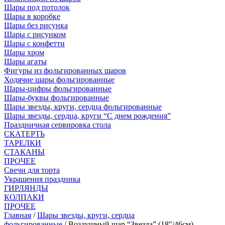
Шары под потолок
Шары в коробке
Шары без рисунка
Шары с рисунком
Шары с конфетти
Шары хром
Шары агаты
Фигуры из фольгированных шаров
Ходячие шары фольгированные
Шары-цифры фольгированные
Шары-буквы фольгированные
Шары звезды, круги, сердца фольгированные
Шары звезды, сердца, круги “С днем рождения”
Праздничная сервировка стола
СКАТЕРТЬ
ТАРЕЛКИ
СТАКАНЫ
ПРОЧЕЕ
Свечи для торта
Украшения праздника
ГИРЛЯНДЫ
КОЛПАКИ
ПРОЧЕЕ
Главная
/
Шары звезды, круги, сердца
фольгированные
/ Воздушный шар “Звезда” (18″/46см),