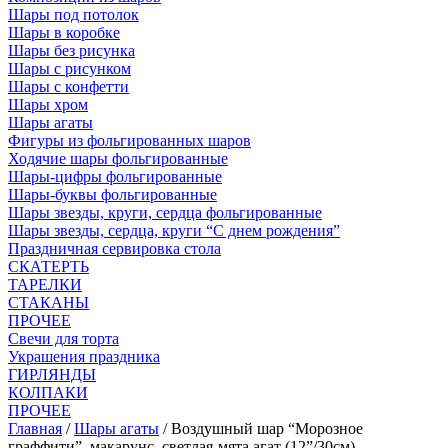
Шары под потолок
Шары в коробке
Шары без рисунка
Шары с рисунком
Шары с конфетти
Шары хром
Шары агаты
Фигуры из фольгированных шаров
Ходячие шары фольгированные
Шары-цифры фольгированные
Шары-буквы фольгированные
Шары звезды, круги, сердца фольгированные
Шары звезды, сердца, круги “С днем рождения”
Праздничная сервировка стола
СКАТЕРТЬ
ТАРЕЛКИ
СТАКАНЫ
ПРОЧЕЕ
Свечи для торта
Украшения праздника
ГИРЛЯНДЫ
КОЛПАКИ
ПРОЧЕЕ
Главная
/
Шары агаты
/ Воздушный шар “Морозное
граффити”, макарунс, светлая-мята агат (12”/30см)