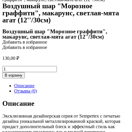
Воздушный шар "Морозное
граффити", макарунс, светлая-мята
агат (12''/30см)
Воздушный шар "Морозное граффити",
макарунс, светлая-мята агат (12''/30см)
Добавить в избранное
Добавить в избранное
130,00
₽
Количество
товара
В корзину
Воздушный
шар
Описание
"Морозное
Отзывы (0)
граффити",
макарунс,
Описание
светлая-
мята
Эксклюзивная дизайнерская серия от Sempertex с печатью
агат
дизайна уникальной металлизированной краской, которая
(12''/30см)
придаст дополнительный блеск и эффектный стиль как
классическому празднику, так и модной вечеринке.