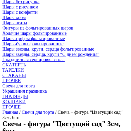
Шары без рисунка
Шары с рисунком
Шары с конфетти
Шары хром
Шары агаты
Фигуры из фольгированных шаров
Ходячие шары фольгированные
Шары-цифры фольгированные
Шары-буквы фольгированные
Шары звезды, круги, сердца фольгированные
Шары звезды, сердца, круги “С днем рождения”
Праздничная сервировка стола
СКАТЕРТЬ
ТАРЕЛКИ
СТАКАНЫ
ПРОЧЕЕ
Свечи для торта
Украшения праздника
ГИРЛЯНДЫ
КОЛПАКИ
ПРОЧЕЕ
Главная
/
Свечи для торта
/ Свеча – фигура “Цветущий сад”
3см, 6шт
Свеча - фигура "Цветущий сад" 3см,
6шт