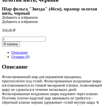
Шар фольга "Звезда" (46см), мрамор золотая
нить, черный
Добавить в избранное
Добавить в избранное
350,00
₽
Количество
товара
В корзину
Шар
фольга
Описание
"Звезда"
Отзывы (0)
(46см),
мрамор
Описание
золотая
нить,
Фольгированный шар для украшения праздника,
черный
приспособлен под гелий. Фольгированные воздушные шары
изготавливаются из тонкой миларовой пленки, позволяющей
шару не сдуваться в течение нескольких дней.
Фольгированные воздушные шары надувают через клапан.
Поэтому плотно надутый шар завязывать не требуется –
обратный клапан хорошо удерживает гелий внутри шара. К