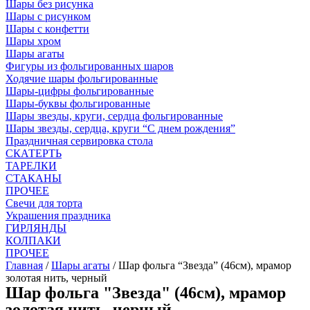
Шары без рисунка
Шары с рисунком
Шары с конфетти
Шары хром
Шары агаты
Фигуры из фольгированных шаров
Ходячие шары фольгированные
Шары-цифры фольгированные
Шары-буквы фольгированные
Шары звезды, круги, сердца фольгированные
Шары звезды, сердца, круги “С днем рождения”
Праздничная сервировка стола
СКАТЕРТЬ
ТАРЕЛКИ
СТАКАНЫ
ПРОЧЕЕ
Свечи для торта
Украшения праздника
ГИРЛЯНДЫ
КОЛПАКИ
ПРОЧЕЕ
Главная
/
Шары агаты
/ Шар фольга “Звезда” (46см), мрамор
золотая нить, черный
Шар фольга "Звезда" (46см), мрамор
золотая нить, черный