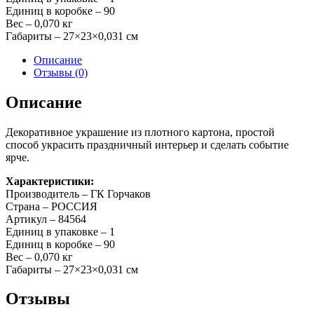
флуор
Единиц в коробке – 90
с
Вес – 0,070 кг
блестками,
Габариты – 27×23×0,031 см
300см,
1шт
Описание
Отзывы (0)
Описание
Декоративное украшение из плотного картона, простой
способ украсить праздничный интерьер и сделать событие
ярче.
Характеристики:
Производитель –
ГК Горчаков
Страна – РОССИЯ
Артикул – 84564
Единиц в упаковке – 1
Единиц в коробке – 90
Вес – 0,070 кг
Габариты – 27×23×0,031 см
Отзывы