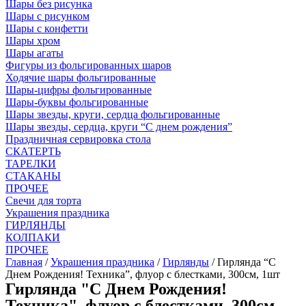
Шары без рисунка
Шары с рисунком
Шары с конфетти
Шары хром
Шары агаты
Фигуры из фольгированных шаров
Ходячие шары фольгированные
Шары-цифры фольгированные
Шары-буквы фольгированные
Шары звезды, круги, сердца фольгированные
Шары звезды, сердца, круги “С днем рождения”
Праздничная сервировка стола
СКАТЕРТЬ
ТАРЕЛКИ
СТАКАНЫ
ПРОЧЕЕ
Свечи для торта
Украшения праздника
ГИРЛЯНДЫ
КОЛПАКИ
ПРОЧЕЕ
Главная
/
Украшения праздника
/
Гирлянды
/ Гирлянда “С
Днем Рождения! Техника”, флуор с блестками, 300см, 1шт
Гирлянда "С Днем Рождения!
Техника", флуор с блестками, 300см,