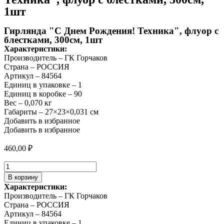
1шт
Гирлянда "С Днем Рождения! Техника", флуор с
блестками, 300см, 1шт
Характеристики:
Производитель –
ГК Горчаков
Страна – РОССИЯ
Артикул – 84564
Единиц в упаковке – 1
Единиц в коробке – 90
Вес – 0,070 кг
Габариты – 27×23×0,031 см
Добавить в избранное
Добавить в избранное
460,00
₽
Количество
товара
В корзину
Гирлянда
Характеристики:
"С
Производитель –
ГК Горчаков
Днем
Страна – РОССИЯ
Рождения!
Артикул – 84564
Техника",
Единиц в упаковке – 1