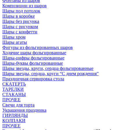
Фонтаны из шаров
Композиции из шаров
Шары под потолок
Шары в коробке
Шары без рисунка
Шары с рисунком
Шары с конфетти
Шары хром
Шары агаты
Фигуры из фольгированных шаров
Ходячие шары фольгированные
Шары-цифры фольгированные
Шары-буквы фольгированные
Шары звезды, круги, сердца фольгированные
Шары звезды, сердца, круги “С днем рождения”
Праздничная сервировка стола
СКАТЕРТЬ
ТАРЕЛКИ
СТАКАНЫ
ПРОЧЕЕ
Свечи для торта
Украшения праздника
ГИРЛЯНДЫ
КОЛПАКИ
ПРОЧЕЕ