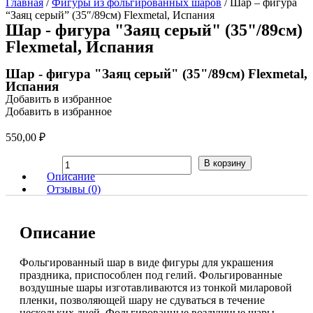
Главная
/
Фигуры из фольгированных шаров
/ Шар – фигура
“Заяц серый” (35″/89см) Flexmetal, Испания
Шар - фигура "Заяц серый" (35"/89см)
Flexmetal, Испания
Шар - фигура "Заяц серый" (35"/89см) Flexmetal,
Испания
Добавить в избранное
Добавить в избранное
550,00
₽
Количество
В корзину
товара
Описание
Шар
Отзывы (0)
-
фигура
"Заяц
Описание
серый"
(35"/89см)
Flexmetal,
Фольгированный шар в виде фигуры для украшения
Испания
праздника, приспособлен под гелий. Фольгированные
воздушные шары изготавливаются из тонкой миларовой
пленки, позволяющей шару не сдуваться в течение
нескольких дней. Фольгированные воздушные шары