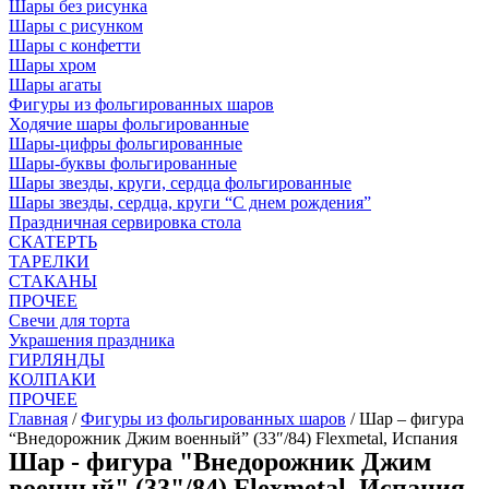
Шары без рисунка
Шары с рисунком
Шары с конфетти
Шары хром
Шары агаты
Фигуры из фольгированных шаров
Ходячие шары фольгированные
Шары-цифры фольгированные
Шары-буквы фольгированные
Шары звезды, круги, сердца фольгированные
Шары звезды, сердца, круги “С днем рождения”
Праздничная сервировка стола
СКАТЕРТЬ
ТАРЕЛКИ
СТАКАНЫ
ПРОЧЕЕ
Свечи для торта
Украшения праздника
ГИРЛЯНДЫ
КОЛПАКИ
ПРОЧЕЕ
Главная
/
Фигуры из фольгированных шаров
/ Шар – фигура
“Внедорожник Джим военный” (33″/84) Flexmetal, Испания
Шар - фигура "Внедорожник Джим
военный" (33"/84) Flexmetal, Испания