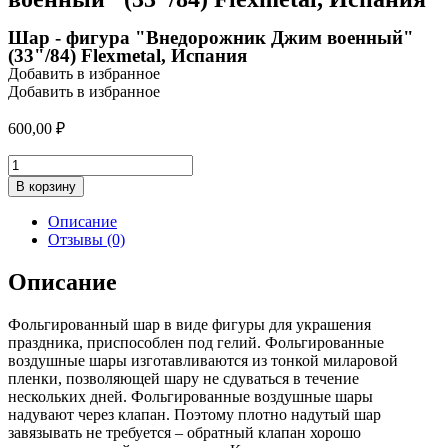
Шар - фигура "Внедорожник Джим военный"
(33"/84) Flexmetal, Испания
Добавить в избранное
Добавить в избранное
600,00
₽
Количество
товара
В корзину
Шар
-
Описание
фигура
Отзывы (0)
"Внедорожник
Джим
Описание
военный"
(33"/84)
Фольгированный шар в виде фигуры для украшения
Flexmetal,
праздника, приспособлен под гелий. Фольгированные
Испания
воздушные шары изготавливаются из тонкой миларовой
пленки, позволяющей шару не сдуваться в течение
нескольких дней. Фольгированные воздушные шары
надувают через клапан. Поэтому плотно надутый шар
завязывать не требуется – обратный клапан хорошо