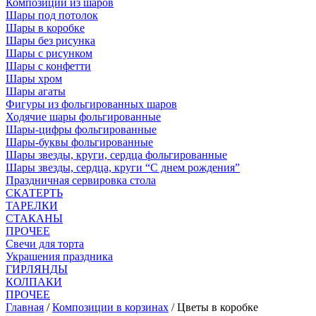
Композиции из шаров
Шары под потолок
Шары в коробке
Шары без рисунка
Шары с рисунком
Шары с конфетти
Шары хром
Шары агаты
Фигуры из фольгированных шаров
Ходячие шары фольгированные
Шары-цифры фольгированные
Шары-буквы фольгированные
Шары звезды, круги, сердца фольгированные
Шары звезды, сердца, круги “С днем рождения”
Праздничная сервировка стола
СКАТЕРТЬ
ТАРЕЛКИ
СТАКАНЫ
ПРОЧЕЕ
Свечи для торта
Украшения праздника
ГИРЛЯНДЫ
КОЛПАКИ
ПРОЧЕЕ
Главная
/
Композиции в корзинах
/ Цветы в коробке