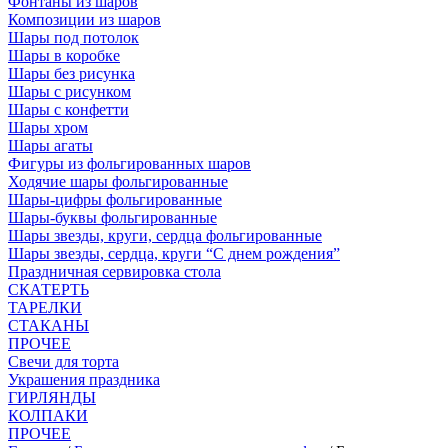
Фонтаны из шаров
Композиции из шаров
Шары под потолок
Шары в коробке
Шары без рисунка
Шары с рисунком
Шары с конфетти
Шары хром
Шары агаты
Фигуры из фольгированных шаров
Ходячие шары фольгированные
Шары-цифры фольгированные
Шары-буквы фольгированные
Шары звезды, круги, сердца фольгированные
Шары звезды, сердца, круги “С днем рождения”
Праздничная сервировка стола
СКАТЕРТЬ
ТАРЕЛКИ
СТАКАНЫ
ПРОЧЕЕ
Свечи для торта
Украшения праздника
ГИРЛЯНДЫ
КОЛПАКИ
ПРОЧЕЕ