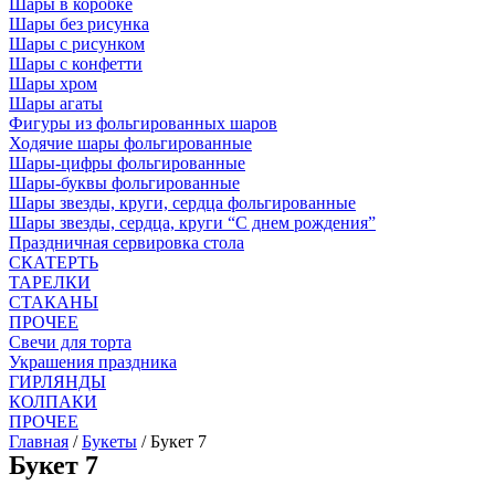
Шары в коробке
Шары без рисунка
Шары с рисунком
Шары с конфетти
Шары хром
Шары агаты
Фигуры из фольгированных шаров
Ходячие шары фольгированные
Шары-цифры фольгированные
Шары-буквы фольгированные
Шары звезды, круги, сердца фольгированные
Шары звезды, сердца, круги “С днем рождения”
Праздничная сервировка стола
СКАТЕРТЬ
ТАРЕЛКИ
СТАКАНЫ
ПРОЧЕЕ
Свечи для торта
Украшения праздника
ГИРЛЯНДЫ
КОЛПАКИ
ПРОЧЕЕ
Главная
/
Букеты
/ Букет 7
Букет 7