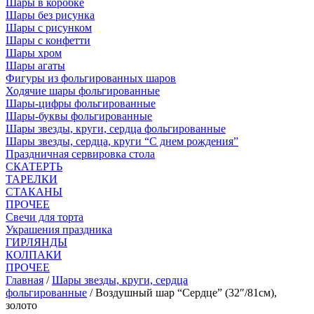
Шары в коробке
Шары без рисунка
Шары с рисунком
Шары с конфетти
Шары хром
Шары агаты
Фигуры из фольгированных шаров
Ходячие шары фольгированные
Шары-цифры фольгированные
Шары-буквы фольгированные
Шары звезды, круги, сердца фольгированные
Шары звезды, сердца, круги “С днем рождения”
Праздничная сервировка стола
СКАТЕРТЬ
ТАРЕЛКИ
СТАКАНЫ
ПРОЧЕЕ
Свечи для торта
Украшения праздника
ГИРЛЯНДЫ
КОЛПАКИ
ПРОЧЕЕ
Главная
/
Шары звезды, круги, сердца
фольгированные
/ Воздушный шар “Сердце” (32″/81см),
золото