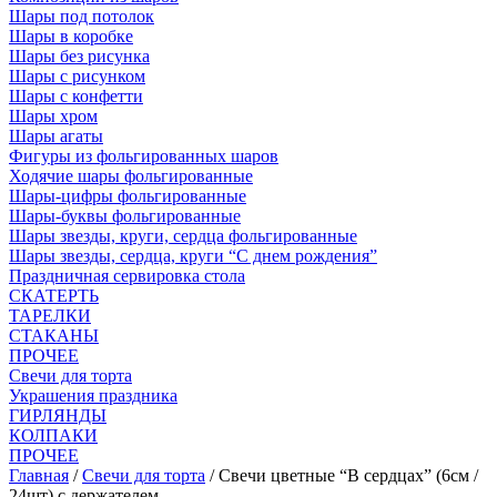
Шары под потолок
Шары в коробке
Шары без рисунка
Шары с рисунком
Шары с конфетти
Шары хром
Шары агаты
Фигуры из фольгированных шаров
Ходячие шары фольгированные
Шары-цифры фольгированные
Шары-буквы фольгированные
Шары звезды, круги, сердца фольгированные
Шары звезды, сердца, круги “С днем рождения”
Праздничная сервировка стола
СКАТЕРТЬ
ТАРЕЛКИ
СТАКАНЫ
ПРОЧЕЕ
Свечи для торта
Украшения праздника
ГИРЛЯНДЫ
КОЛПАКИ
ПРОЧЕЕ
Главная
/
Свечи для торта
/ Свечи цветные “В сердцах” (6см /
24шт) с держателем