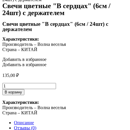
Свечи цветные "В сердцах" (6см /
24шт) с держателем
Свечи цветные "В сердцах" (6см / 24шт) с
держателем
Характеристики:
Производитель – Волна веселья
Страна – КИТАЙ
Добавить в избранное
Добавить в избранное
135,00
₽
Количество
товара
В корзину
Свечи
цветные
Характеристики:
"В
Производитель – Волна веселья
сердцах"
Страна – КИТАЙ
(6см
/
Описание
24шт)
Отзывы (0)