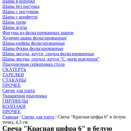
Шары в коробке
Шары без рисунка
Шары с рисунком
Шары с конфетти
Шары хром
Шары агаты
Фигуры из фольгированных шаров
Ходячие шары фольгированные
Шары-цифры фольгированные
Шары-буквы фольгированные
Шары звезды, круги, сердца фольгированные
Шары звезды, сердца, круги “С днем рождения”
Праздничная сервировка стола
СКАТЕРТЬ
ТАРЕЛКИ
СТАКАНЫ
ПРОЧЕЕ
Свечи для торта
Украшения праздника
ГИРЛЯНДЫ
КОЛПАКИ
ПРОЧЕЕ
Главная
/
Свечи для торта
/ Свеча “Красная цифра 6” в белую
точку, 4,3 см
Свеча "Красная цифра 6" в белую