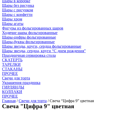
Шары в коробке
Шары без рисунка
Шары с рисунком
Шары с конфетти
Шары хром
Шары агаты
Фигуры из фольгированных шаров
Ходячие шары фольгированные
Шары-цифры фольгированные
Шары-буквы фольгированные
Шары звезды, круги, сердца фольгированные
Шары звезды, сердца, круги “С днем рождения”
Праздничная сервировка стола
СКАТЕРТЬ
ТАРЕЛКИ
СТАКАНЫ
ПРОЧЕЕ
Свечи для торта
Украшения праздника
ГИРЛЯНДЫ
КОЛПАКИ
ПРОЧЕЕ
Главная
/
Свечи для торта
/ Свеча “Цифра 9” цветная
Свеча "Цифра 9" цветная