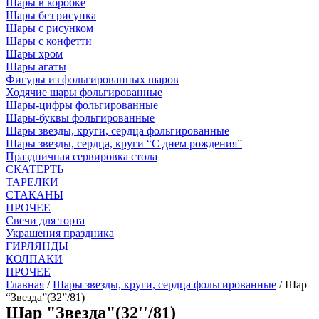
Шары в коробке
Шары без рисунка
Шары с рисунком
Шары с конфетти
Шары хром
Шары агаты
Фигуры из фольгированных шаров
Ходячие шары фольгированные
Шары-цифры фольгированные
Шары-буквы фольгированные
Шары звезды, круги, сердца фольгированные
Шары звезды, сердца, круги “С днем рождения”
Праздничная сервировка стола
СКАТЕРТЬ
ТАРЕЛКИ
СТАКАНЫ
ПРОЧЕЕ
Свечи для торта
Украшения праздника
ГИРЛЯНДЫ
КОЛПАКИ
ПРОЧЕЕ
Главная
/
Шары звезды, круги, сердца фольгированные
/ Шар
“Звезда”(32”/81)
Шар "Звезда"(32''/81)