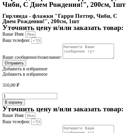
Чиби, С Днем Рождения!", 200см, 1шт
Гирлянда - флажки "Гарри Поттер, Чиби, С
Днем Рождения!", 200см, 1шт
Уточнить цену и/или заказать товар:
Ваше Имя:
Ваш телефон:
Ваше сообщение/пожелание:
Отправить
Добавить в избранное
Добавить в избранное
310,00
₽
Количество
товара
В корзину
Гирлянда
Уточнить цену и/или заказать товар:
-
Ваше Имя:
флажки
Ваш телефон:
"Гарри
Поттер,
Чиби,