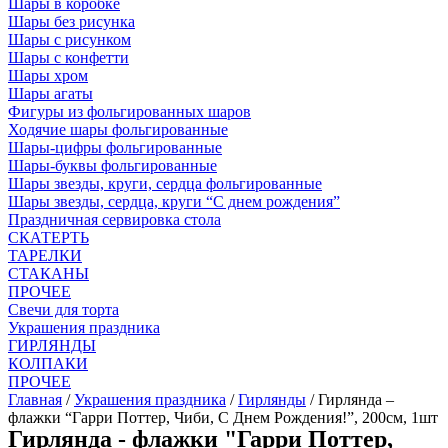
Шары в коробке
Шары без рисунка
Шары с рисунком
Шары с конфетти
Шары хром
Шары агаты
Фигуры из фольгированных шаров
Ходячие шары фольгированные
Шары-цифры фольгированные
Шары-буквы фольгированные
Шары звезды, круги, сердца фольгированные
Шары звезды, сердца, круги “С днем рождения”
Праздничная сервировка стола
СКАТЕРТЬ
ТАРЕЛКИ
СТАКАНЫ
ПРОЧЕЕ
Свечи для торта
Украшения праздника
ГИРЛЯНДЫ
КОЛПАКИ
ПРОЧЕЕ
Главная
/
Украшения праздника
/
Гирлянды
/ Гирлянда –
флажки “Гарри Поттер, Чиби, С Днем Рождения!”, 200см, 1шт
Гирлянда - флажки "Гарри Поттер,